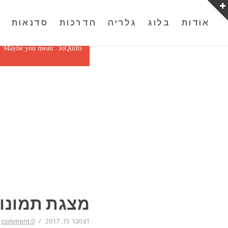
אודות
בלוג
גלריה
הדרכות
סדנאות
צ
 with alias
slider1
not found.
Maybe you mean: 'JoQuilts'
מצגת תמונו
דצמבר 15, 2017
/
0 comment