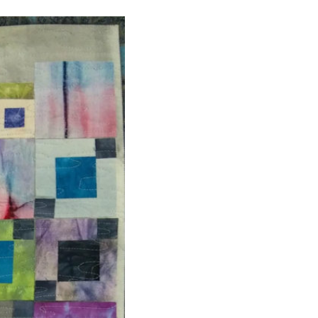
עבודה לפי טכניקה של Gloria Laughman. בדים שצבעתי ובד בטיק. הדבקה ותיפורים חופשיים במכונה.