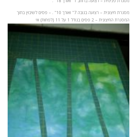
מסגרת פנימית – רצועה ברוחב 1" ואורך 18" .
מסגרת חיצונית – רצועה בגובה 7" ואורך 10" . – פסים לשיבוץ בתוך
המסגרת החיצונית – 2 פסים בגודל 1 על 11 (לפחות) אי