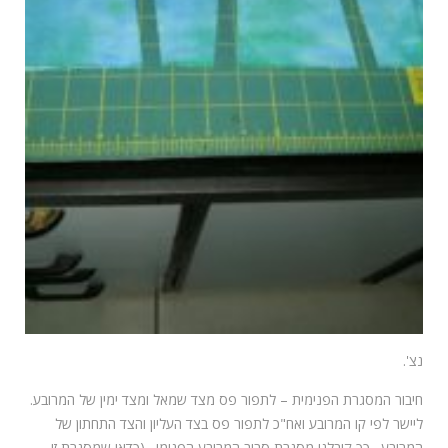
נצ'.
חיבור המסגרת הפנימית – לתפור פס מצד שמאל ומצד ימין של המרובע.
ליישר לפי קו המרובע ואח"כ לתפור פס בצד העליון והצד התחתון של
המרובע . כך קיבלנו מסגרת סביב המרובע הפנימי . (כדאי שמסגרת זו