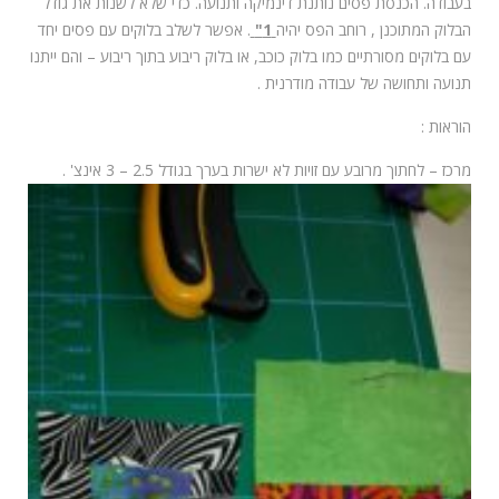
בעבודה. הכנסת פסים נותנת דינמיקה ותנועה. כדי שלא לשנות את גודל
הבלוק המתוכנן , רוחב הפס יהיה
1"
. אפשר לשלב בלוקים עם פסים יחד
עם בלוקים מסורתיים כמו בלוק כוכב, או בלוק ריבוע בתוך ריבוע – והם ייתנו
תנועה ותחושה של עבודה מודרנית .
הוראות :
מרכז – לחתוך מרובע עם זויות לא ישרות בערך בגודל 2.5 – 3 אינצ' .