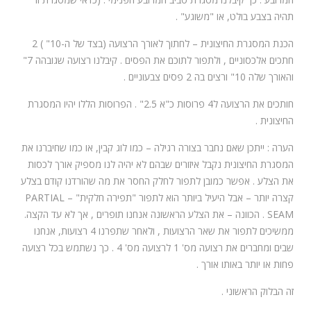
תהיה בצבע בולט, או "משוגע" .
הכנת המסגרת החיצונית – לחתוך לאורך הרצועה (בצד של ה-10" ) 2
חתכים אלכסוניים , ולתפור לתוכם את הפסים . קיבלנו רצועה שגובהה 7"
והאורך שלה 10" ורצים בה 2 פסים צבעוניים .
חותכים את הרצועה ל4 פרוסות כ"א 2.5" . הפרוסות הללו יהיו המסגרת
החיצונית .
הערה : ייתכן שאם נחבר בצורה רגילה – כמו לוג קבין, או כמו שחיברנו את
המסגרת החיצונית נקבל איזורים שבהם לא יהיה לנו מספיק אורך לכסות
את הצלע . אפשר כמובן לתפור לחלק החסר את מה שהורדנו קודם בצלע
קצרה יותר – אבל היעיל ביותר הוא לתפור "תפירה חלקית" – PARTIAL
SEAM . הכוונה – את הצלע הראשונה אנחנו תופרים , אך לא עד הקצה.
ממשיכים לתפור את שאר הרצועות , ולאחר שתפרנו 4 רצועות, אנחנו
שבים ומחברים את רצועה מס' 1 לרצועה מס' 4 . כך נשתמש בכל רצועה
פחות או יותר באותו אורך .
זה הבלוק הראשוני .