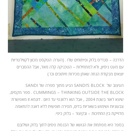
הדרכה – סנדי'ס בלוק ופיתוחים שלו . (הערה: הטקסט מכוון לקווילטריות
עם מעט ניסיון, ולא למתחילות – הטכניקה קלה מאד, אבל ההסברים
יוצאים מנקודת הנחה שאתן מכירות חיתוכים וכו'.)
העיצוב של SANDI’S BLOCK הגיע מתוך ספרה של SANDI
CUMMINGS – THINKING OUTSIDE THE BLOCK . ספר מקסים,
שיצא לאור בשנת 2004 , אבל הוא רלוונטי עד היום . דוגמא זו מאפשרת
צבעוניות ושימוש בשאריות בדים, תפירה חופשית ללא דאגה להתאמה
מדוייקת בין החתיכות – ובקיצור – בלוק כיפי.
בספר היא מפתחת את הנושא של הכנסת פסים לתוך בלוק ושילובם