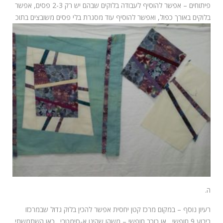
פיתוחים – אפשר להוסיף לעבודה בלוקים שבהם יש רק 2-3 פסים, אפשר
בלוקים באורך כפול, ואפשר להוסיף עוד מסגרת בלי פסים משובצים בתוכ
ה.
רעיון נוסף – במקום מרכז קטן יחסית אפשר להכין בלוק גדול שבמרכזו
ריבוע 9 חופשי , או כוכב חופשי – משהו שהינו א-סימטרי . כאן השתמשתי