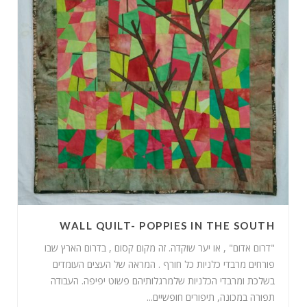
WALL QUILT- POPPIES IN THE SOUTH
"דרום אדום" , או יער שוקדה. זה מקום קסום , בדרום הארץ שבו
פורחים מרבדי כלניות כל חורף . המראה של העצים העומדים
בשלכת ומרבדי הכלניות שלמרגלותיהם פשוט יפיפה. העבודה
תפורה במכונה, תיפורים חופשיים...