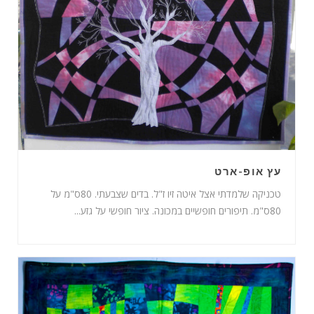
עץ אופ-ארט
טכניקה שלמדתי אצל איטה זיו ז"ל. בדים שצבעתי. 80ס"מ על
80ס"מ. תיפורים חופשיים במכונה. ציור חופשי על גזע...