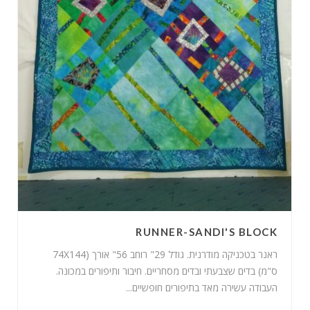
RUNNER-SANDI'S BLOCK
ראנר בטכניקה מודרנית. גודל 29" רוחב 56" אורך (74X144
ס"מ) בדים שצבעתי ובדים מסחריים. חיבור ותיפורים במכונה.
העבודה עשירה מאד בתיפורים חופשיים...