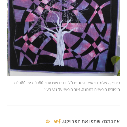
טכניקה שלמדתי אצל איטה זיו ז"ל. בדים שצבעתי. 80ס"מ על 80ס"מ.
תיפורים חופשיים במכונה. ציור חופשי על גזע העץ.
אהבתם? שתפו את הפרויקט: